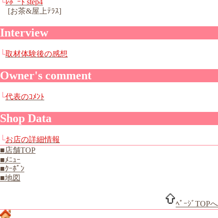
└
ﾚﾎﾟｰﾄ step4
[お茶&屋上ﾃﾗｽ]
Interview
└
取材体験後の感想
Owner's comment
└
代表のｺﾒﾝﾄ
Shop Data
└
お店の詳細情報
■店舗TOP
■ﾒﾆｭｰ
■ｸｰﾎﾟﾝ
■地図
ﾍﾟｰｼﾞTOPへ