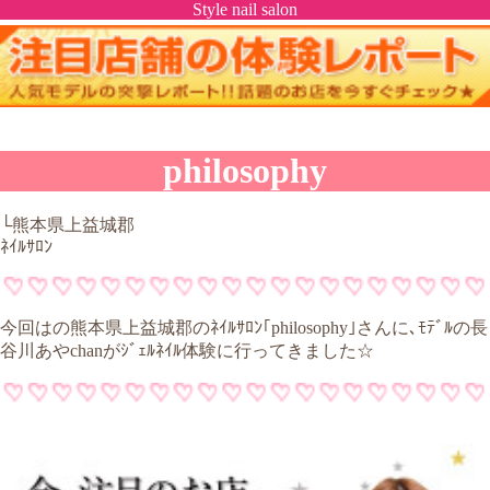
Style nail salon
philosophy
└熊本県上益城郡
ﾈｲﾙｻﾛﾝ
今回はの熊本県上益城郡のﾈｲﾙｻﾛﾝ｢philosophy｣さんに､ﾓﾃﾞﾙの長
谷川あやchanがｼﾞｪﾙﾈｲﾙ体験に行ってきました☆