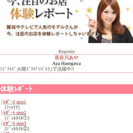
Reporter
長谷川あや
Aya Hasegawa
ﾌｼﾞﾃﾚﾋﾞ火曜ﾄﾞﾗﾏ｢ｼﾊﾞﾄﾗ｣で活躍中!!
体験ﾚﾎﾟｰﾄ
├
ﾚﾎﾟｰﾄ step1
[ﾌｯﾄｹｱ]
├
ﾚﾎﾟｰﾄ step2
[ｼﾞｪﾙﾈｲﾙ①]
├
ﾚﾎﾟｰﾄ step3
[ｼﾞｪﾙﾈｲﾙ②]